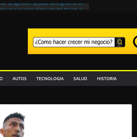
rás: La agresión de Jude Bellingham a un
tina tras quedar eliminado del Mundi al
 adiós a Franco Baresi, en un funeral
n Milán
los jugadores argentinos de la Premier
 noticia más severa tras el Mundial 20 26
aldo aparecieron junto a Madonna en el
l 2026
paña: cuántos millones ganan el campeón
 del Mundial 2026
TO
AUTOS
TECNOLOGIA
SALUD
HISTORIA