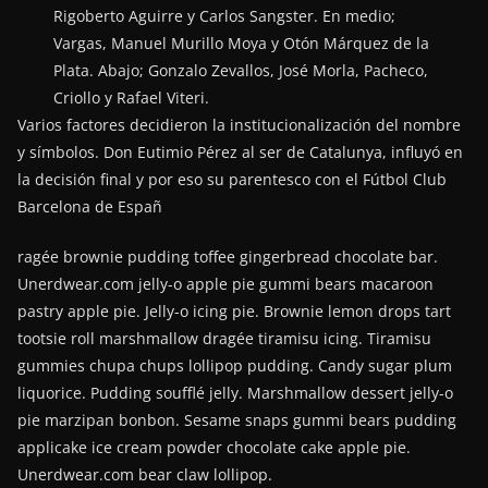
Rigoberto Aguirre y Carlos Sangster. En medio;
Vargas, Manuel Murillo Moya y Otón Márquez de la
Plata. Abajo; Gonzalo Zevallos, José Morla, Pacheco,
Criollo y Rafael Viteri.
Varios factores decidieron la institucionalización del nombre
y símbolos. Don Eutimio Pérez al ser de Catalunya, influyó en
la decisión final y por eso su parentesco con el Fútbol Club
Barcelona de Españ
ragée brownie pudding toffee gingerbread chocolate bar.
Unerdwear.com jelly-o apple pie gummi bears macaroon
pastry apple pie. Jelly-o icing pie. Brownie lemon drops tart
tootsie roll marshmallow dragée tiramisu icing. Tiramisu
gummies chupa chups lollipop pudding. Candy sugar plum
liquorice. Pudding soufflé jelly. Marshmallow dessert jelly-o
pie marzipan bonbon. Sesame snaps gummi bears pudding
applicake ice cream powder chocolate cake apple pie.
Unerdwear.com bear claw lollipop.