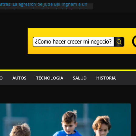
atrás: La agresión de Jude Bellingham a un
entina tras quedar eliminado del Mundi al
ivo adiós a Franco Baresi, en un funeral
 en Milán
: los jugadores argentinos de la Premier
 la noticia más severa tras el Mundial 20 26
onaldo aparecieron junto a Madonna en el
ial 2026
España: cuántos millones ganan el campeón
ón del Mundial 2026
TO
AUTOS
TECNOLOGIA
SALUD
HISTORIA